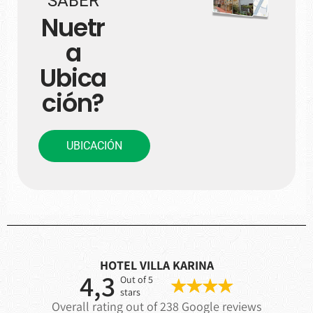
SABER
Nuetr
a
Ubica
ción?
UBICACIÓN
HOTEL VILLA KARINA
4,3
Out of 5
stars
Overall rating out of 238 Google reviews